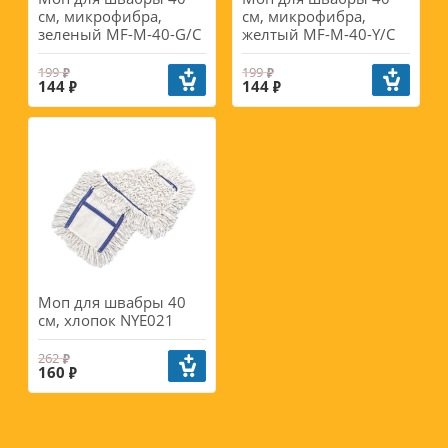
см, микрофибра,
см, микрофибра,
зеленый MF-M-40-G/C
желтый MF-M-40-Y/C
199
199
144
144
Моп для швабры 40
см, хлопок NYE021
262
160